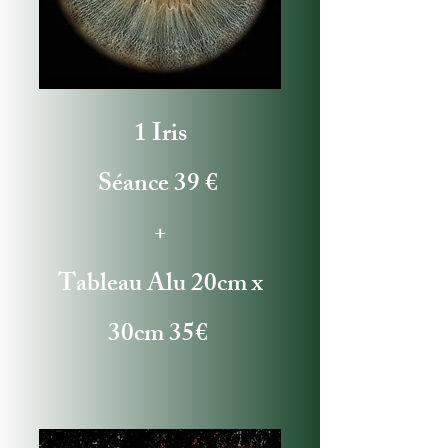
1 Iris
Séance 39 €
+
Tableau Alu 20cm x
30cm 35€