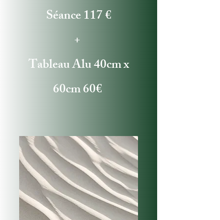
Séance 117 €
+
Tableau Alu 40cm x
60cm 60€