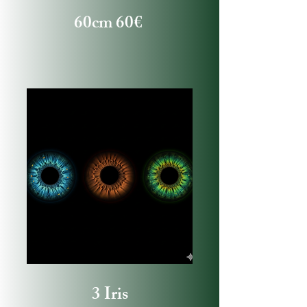
60cm 60€
3 Iris