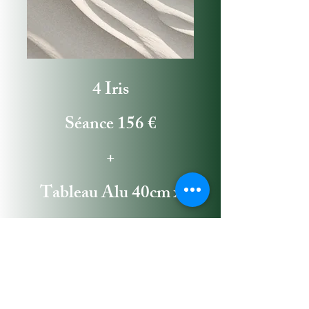
4 Iris
Séance 156 €
+
Tableau Alu 40cm x
60cm 60€